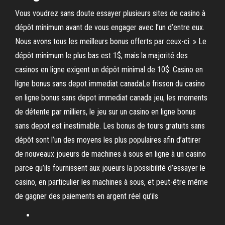
Vous voudrez sans doute essayer plusieurs sites de casino à
dépôt minimum avant de vous engager avec l’un d’entre eux.
Nous avons tous les meilleurs bonus offerts par ceux-ci. » Le
dépôt minimum le plus bas est 1$, mais la majorité des
casinos en ligne exigent un dépôt minimal de 10$. Casino en
ligne bonus sans depot immediat canadaLe frisson du casino
en ligne bonus sans depot immediat canada jeu, les moments
de détente par milliers, le jeu sur un casino en ligne bonus
sans depot est inestimable. Les bonus de tours gratuits sans
dépôt sont l’un des moyens les plus populaires afin d’attirer
de nouveaux joueurs de machines à sous en ligne à un casino
parce qu’ils fournissent aux joueurs la possibilité d’essayer le
casino, en particulier les machines à sous, et peut-être même
de gagner des paiements en argent réel qu’ils