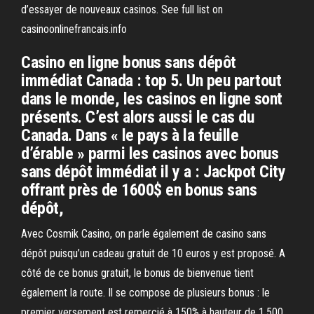
d’essayer de nouveaux casinos. See full list on
casinoonlinefrancais.info
Casino en ligne bonus sans dépôt
immédiat Canada : top 5. Un peu partout
dans le monde, les casinos en ligne sont
présents. C’est alors aussi le cas du
Canada. Dans « le pays à la feuille
d’érable » parmi les casinos avec bonus
sans dépôt immédiat il y a : Jackpot City
offrant près de 1600$ en bonus sans
dépôt,
Avec Cosmik Casino, on parle également de casino sans
dépôt puisqu’un cadeau gratuit de 10 euros y est proposé. A
côté de ce bonus gratuit, le bonus de bienvenue tient
également la route. Il se compose de plusieurs bonus : le
premier versement est remercié à 150% à hauteur de 1.500