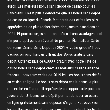
euros. Les meilleurs bonus sans dépôt de casino pour les
Canadiens. Il n'est plus a démontré que les bonus sans dépôt
de casino en ligne du Canada font partie des offres les plus
apprécies et les plus recherchées des joueurs canadiens en
2021. Et pour cause, ils sont associés à divers avantages dont
n'importe quel parieur rêverait de profiter. Élu meilleur Guide
de Bonus Casino Sans Dépôt en 2021 ♥ Votre guide n°1 des
casinos en ligne français offrant des Bonus gratuits sans
dépôt. Obtenez plus de 6.000 € gratuit avec notre liste de
casino bonus sans dépôt chez les meilleurs casinos en ligne
français - nouveaux codes de 2019 ici. Les bonus sans dépôt
au casino en ligne. Le bonus sans dépôt est le bonus le plus
recherché en France ! Il représente une opportunité pour les
joueurs de Un bonus sans dépôt permet de jouer au casino
en ligne gratuitement, sans déposer d'argent. Retrouvez ici
les meilleures offres de bonus sans dépôt gratuits! Testez le