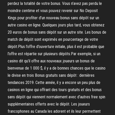
perdez la totalité de votre bonus. Vous n’avez pas perdu le
moindre centime et vous pouvez revenir sur No Deposit
Kings pour profiter d’un nouveau bonus sans dépôt sur un
autre casino en ligne. Quelques jours plus tard, vous obtenez
20 euros de bonus sans dépôt sur un autre site. Les bonus de
match de dépôt sont exprimés en pourcentage de votre
dépôt.Plus l’offre d’ouverture initiale, plus il est probable que
l’offre est répartie sur plusieurs dépôts.Par exemple, si un
casino dit qu’il offre aux nouveaux joueurs un bonus de
bienvenue de 1 000 $, il y a de bonnes chances que le casino
le divise en trois Bonus gratuits sans dépôt : dernières
tendances 2019. Cette année, il y a encore un peu plus de
casinos en ligne qui offrant des tours gratuits et des bonus
sans dépôt qui viennent normalement avec d’autres free spin
supplémentaires offerts avec le dépôt. Les joueurs
francophones au Canada les adorent et ils leur permettent