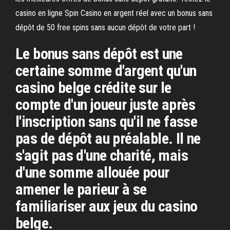
casino en ligne Spin Casino en argent réel avec un bonus sans
dépôt de 50 free spins sans aucun dépôt de votre part !
Le bonus sans dépôt est une
certaine somme d'argent qu'un
casino belge crédite sur le
compte d'un joueur juste après
l'inscription sans qu'il ne fasse
pas de dépôt au préalable. Il ne
s'agit pas d'une charité, mais
d'une somme allouée pour
amener le parieur à se
familiariser aux jeux du casino
belge.