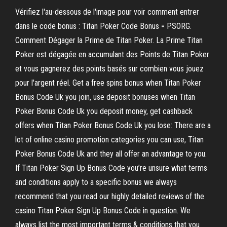
Vérifiez l'au-dessous de l'image pour voir comment entrer
dans le code bonus : Titan Poker Code Bonus = PSORG.
Comment Dégager la Prime de Titan Poker. La Prime Titan
Poker est dégagée en accumulant des Points de Titan Poker
et vous gagnerez des points basés sur combien vous jouez
pour l'argent réel. Get a free spins bonus when Titan Poker
Bonus Code Uk you join, use deposit bonuses when Titan
Poker Bonus Code Uk you deposit money, get cashback
offers when Titan Poker Bonus Code Uk you lose: There are a
lot of online casino promotion categories you can use, Titan
Poker Bonus Code Uk and they all offer an advantage to you.
If Titan Poker Sign Up Bonus Code you’re unsure what terms
and conditions apply to a specific bonus we always
recommend that you read our highly detailed reviews of the
casino Titan Poker Sign Up Bonus Code in question. We
always list the most important terms & conditions that you