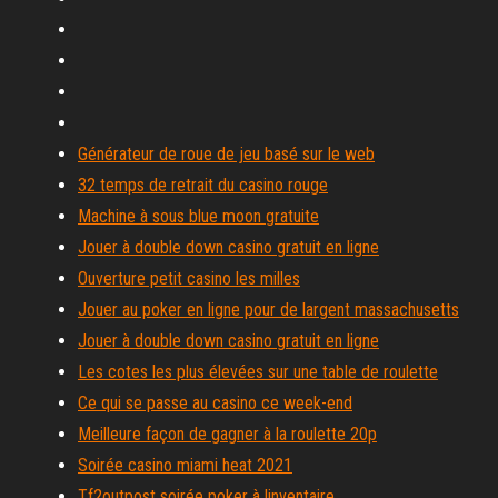
Générateur de roue de jeu basé sur le web
32 temps de retrait du casino rouge
Machine à sous blue moon gratuite
Jouer à double down casino gratuit en ligne
Ouverture petit casino les milles
Jouer au poker en ligne pour de largent massachusetts
Jouer à double down casino gratuit en ligne
Les cotes les plus élevées sur une table de roulette
Ce qui se passe au casino ce week-end
Meilleure façon de gagner à la roulette 20p
Soirée casino miami heat 2021
Tf2outpost soirée poker à linventaire