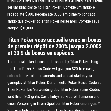
mãos com rake para ganhar prêmios em dinheiro. Vale a pena
ser um principiante no Titan Poker . Convide um amigo e
receba até $500. Receba até $500 em dinheiro por cada
amigo que trouxer ao Titan Poker neste mês. Convide seus
amigos. $10,000
Titan Poker vous accueille avec un bonus
de premier dépôt de 200% jusqu'à 2.000$
et 30 $ de bonus en espèces.
The official poker bonus code issued by Titan Poker. Using
the Titan Poker Bonus Code will give you $20 free cash,
entries to freeroll tournaments, and a head start in your
gameplay at Titan Poker. Der offizielle Poker Bonus-Code von
Titan Poker. Die Verwendung des Titan Poker Bonus-Codes
wird Ihnen 20$ gratis Cash, Entrys zu Freeroll-Turnieren und
einen Vorsprung in Ihrem Spiel bei Titan Poker einbringen. *
Spelaren behöver generera 50 Titan Poker Points för varje