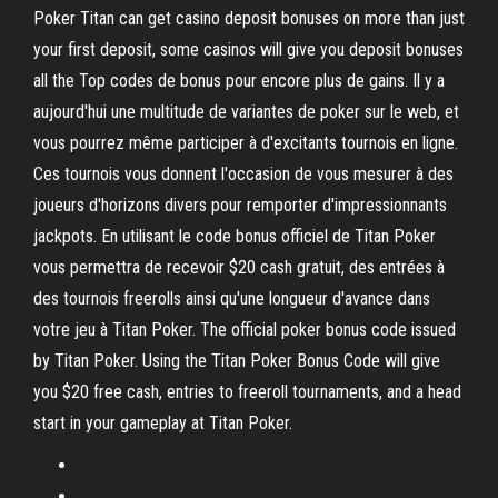
Poker Titan can get casino deposit bonuses on more than just
your first deposit, some casinos will give you deposit bonuses
all the Top codes de bonus pour encore plus de gains. Il y a
aujourd'hui une multitude de variantes de poker sur le web, et
vous pourrez même participer à d'excitants tournois en ligne.
Ces tournois vous donnent l'occasion de vous mesurer à des
joueurs d'horizons divers pour remporter d'impressionnants
jackpots. En utilisant le code bonus officiel de Titan Poker
vous permettra de recevoir $20 cash gratuit, des entrées à
des tournois freerolls ainsi qu'une longueur d'avance dans
votre jeu à Titan Poker. The official poker bonus code issued
by Titan Poker. Using the Titan Poker Bonus Code will give
you $20 free cash, entries to freeroll tournaments, and a head
start in your gameplay at Titan Poker.